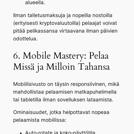
alueella.
Ilman talletusmaksuja ja nopeilla nostoilla
(erityisesti kryptovaluutoilla) pelaajat voivat
pitää pelikassansa virtaavana ilman päivien
odottelua.
6. Mobile Mastery: Pelaa
Missä ja Milloin Tahansa
Mobiilisivusto on täysin responsiivinen, mikä
mahdollistaa pelaamisen matkapuhelimella
tai tabletilla ilman sovelluksen lataamista.
Ominaisuudet, jotka helpottavat nopeaa
pelaamista mobiilissa:
Auto‑rotate ja koko‑näyttötila