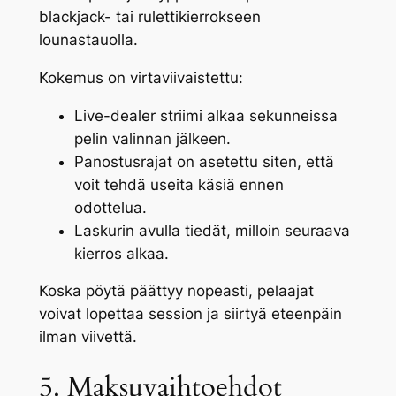
blackjack- tai rulettikierrokseen
lounastauolla.
Kokemus on virtaviivaistettu:
Live-dealer striimi alkaa sekunneissa
pelin valinnan jälkeen.
Panostusrajat on asetettu siten, että
voit tehdä useita käsiä ennen
odottelua.
Laskurin avulla tiedät, milloin seuraava
kierros alkaa.
Koska pöytä päättyy nopeasti, pelaajat
voivat lopettaa session ja siirtyä eteenpäin
ilman viivettä.
5. Maksuvaihtoehdot