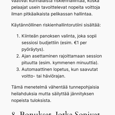
vaativat kurinalaista riskienhallintaa, koska
pelaajat usein tavoittelevat nopeita voittoja
ilman pitkäaikaista pelikassan hallintaa.
Käytännöllinen riskienhallintorutiini sisältää:
Kiinteän panoksen valinta, joka sopii
sessiosi budjettiin (esim. €1 per
pyöräytys).
Ajan asettaminen rajoittamaan session
pituutta (esim. kymmenen minuuttia).
Automaattinen lopetus, kun saavutat
voitto- tai häviörajan.
Tämä menetelmä vähentää tunnepohjaisia
heilahduksia mutta säilyttää jännityksen
nopeista tuloksista.
8. Bonukset, Jotka Sopivat