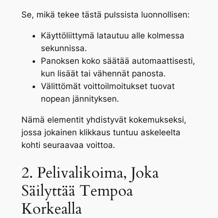
Se, mikä tekee tästä pulssista luonnollisen:
Käyttöliittymä latautuu alle kolmessa
sekunnissa.
Panoksen koko säätää automaattisesti,
kun lisäät tai vähennät panosta.
Välittömät voittoilmoitukset tuovat
nopean jännityksen.
Nämä elementit yhdistyvät kokemukseksi,
jossa jokainen klikkaus tuntuu askeleelta
kohti seuraavaa voittoa.
2. Pelivalikoima, Joka
Säilyttää Tempoa
Korkealla