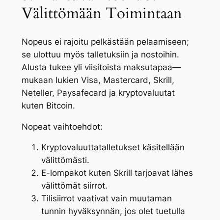
Välittömään Toimintaan
Nopeus ei rajoitu pelkästään pelaamiseen;
se ulottuu myös talletuksiin ja nostoihin.
Alusta tukee yli viisitoista maksutapaa—
mukaan lukien Visa, Mastercard, Skrill,
Neteller, Paysafecard ja kryptovaluutat
kuten Bitcoin.
Nopeat vaihtoehdot:
Kryptovaluuttatalletukset käsitellään
välittömästi.
E-lompakot kuten Skrill tarjoavat lähes
välittömät siirrot.
Tilisiirrot vaativat vain muutaman
tunnin hyväksynnän, jos olet tuetulla