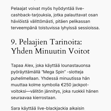
Pelaajat voivat myös hyödyntää live-
cashback-tarjouksia, jotka palauttavat osan
häviöistä välittömästi, pitäen pelikassan
terveempänä toistuvissa lyhyissä sessioissa.
9. Pelaajien Tarinoita:
Yhden Minuutin Voitot
Tapaa Alex, joka käyttää lounastauonsa
pyöräyttämällä “Mega Spin” -slotteja
puhelimellaan. Yhdessä minuutissa hän
muuttaa kolme symbolia €250 jackpot-
voitoksi—välitön jännitys, joka ruokkii hänen
seuraavaa kierrostaan.
Sara käyttää live-blackjackia aikaisin