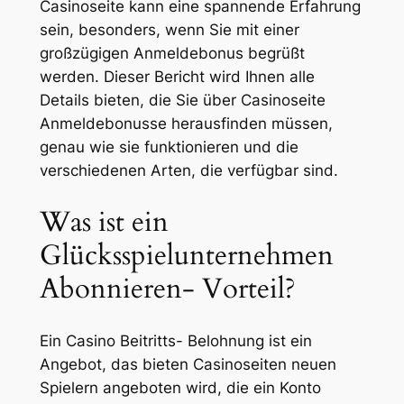
Casinoseite kann eine spannende Erfahrung
sein, besonders, wenn Sie mit einer
großzügigen Anmeldebonus begrüßt
werden. Dieser Bericht wird Ihnen alle
Details bieten, die Sie über Casinoseite
Anmeldebonusse herausfinden müssen,
genau wie sie funktionieren und die
verschiedenen Arten, die verfügbar sind.
Was ist ein
Glücksspielunternehmen
Abonnieren- Vorteil?
Ein Casino Beitritts- Belohnung ist ein
Angebot, das bieten Casinoseiten neuen
Spielern angeboten wird, die ein Konto