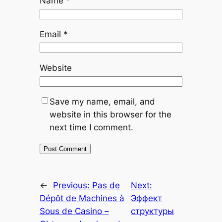
Name
*
Email
*
Website
Save my name, email, and
website in this browser for the
next time I comment.
←
Previous:
Pas de
Next:
Dépôt de Machines à
Эффект
Sous de Casino –
структуры