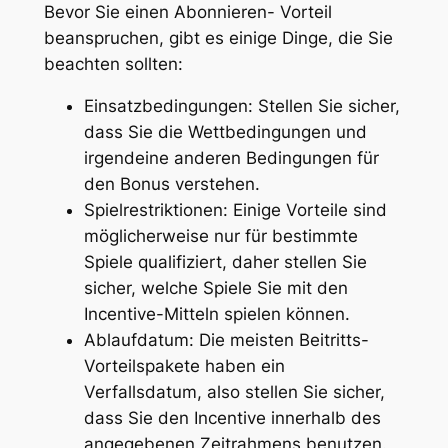
Bevor Sie einen Abonnieren- Vorteil
beanspruchen, gibt es einige Dinge, die Sie
beachten sollten:
Einsatzbedingungen: Stellen Sie sicher,
dass Sie die Wettbedingungen und
irgendeine anderen Bedingungen für
den Bonus verstehen.
Spielrestriktionen: Einige Vorteile sind
möglicherweise nur für bestimmte
Spiele qualifiziert, daher stellen Sie
sicher, welche Spiele Sie mit den
Incentive-Mitteln spielen können.
Ablaufdatum: Die meisten Beitritts-
Vorteilspakete haben ein
Verfallsdatum, also stellen Sie sicher,
dass Sie den Incentive innerhalb des
angegebenen Zeitrahmens benutzen.