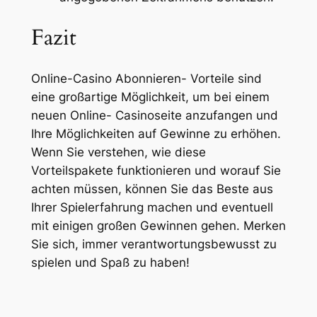
Fazit
Online-Casino Abonnieren- Vorteile sind
eine großartige Möglichkeit, um bei einem
neuen Online- Casinoseite anzufangen und
Ihre Möglichkeiten auf Gewinne zu erhöhen.
Wenn Sie verstehen, wie diese
Vorteilspakete funktionieren und worauf Sie
achten müssen, können Sie das Beste aus
Ihrer Spielerfahrung machen und eventuell
mit einigen großen Gewinnen gehen. Merken
Sie sich, immer verantwortungsbewusst zu
spielen und Spaß zu haben!