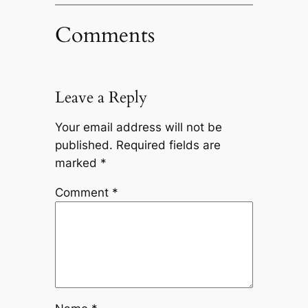
Comments
Leave a Reply
Your email address will not be
published.
Required fields are
marked
*
Comment
*