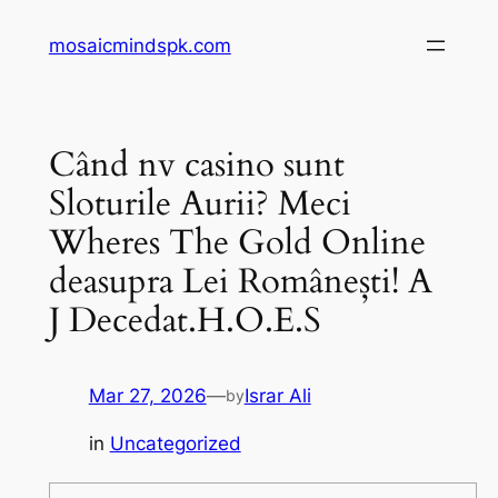
Skip
mosaicmindspk.com
to
content
Când nv casino sunt
Sloturile Aurii? Meci
Wheres The Gold Online
deasupra Lei Românești! A
J Decedat.H.O.E.S
Mar 27, 2026
—
Israr Ali
by
in
Uncategorized