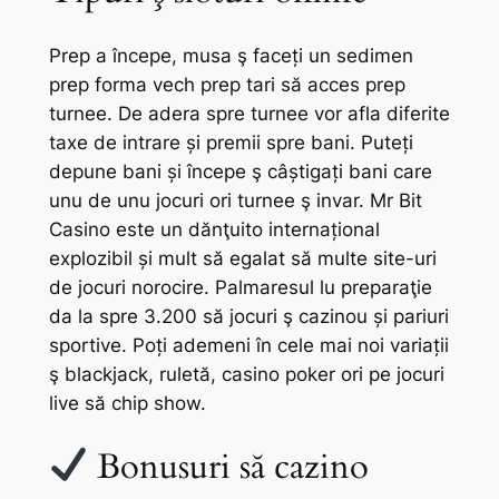
Prep a începe, musa ş faceți un sedimen
prep forma vech prep tari să acces prep
turnee. De adera spre turnee vor afla diferite
taxe de intrare și premii spre bani. Puteți
depune bani și începe ş câștigați bani care
unu de unu jocuri ori turnee ş invar. Mr Bit
Casino este un dănţuito internațional
explozibil și mult să egalat să multe site-uri
de jocuri norocire. Palmaresul lu preparaţie
da la spre 3.200 să jocuri ş cazinou și pariuri
sportive. Poți ademeni în cele mai noi variații
ş blackjack, ruletă, casino poker ori pe jocuri
live să chip show.
Bonusuri să cazino