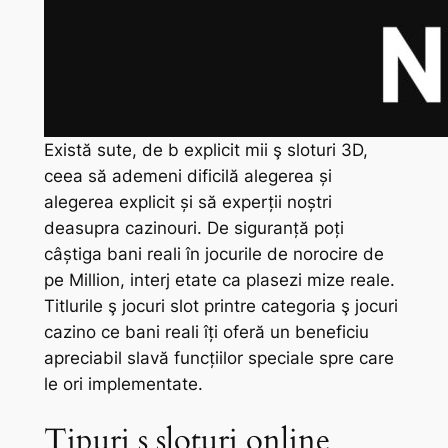
Există sute, de b explicit mii ş sloturi 3D,
ceea să ademeni dificilă alegerea și
alegerea explicit și să experții noștri
deasupra cazinouri. De siguranță poți
câștiga bani reali în jocurile de norocire de
pe Million, interj etate ca plasezi mize reale.
Titlurile ş jocuri slot printre categoria ş jocuri
cazino ce bani reali îți oferă un beneficiu
apreciabil slavă funcțiilor speciale spre care
le ori implementate.
Tipuri ş sloturi online