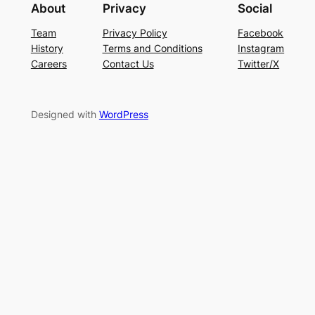
About
Privacy
Social
Team
Privacy Policy
Facebook
History
Terms and Conditions
Instagram
Careers
Contact Us
Twitter/X
Designed with
WordPress