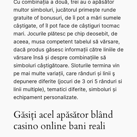
Cu combinația a două, trei au o apăsător
multor simboluri, jucătorul primește runde
gratuite of bonusuri, de îi pot a mări sumele
câștigate, of îl pot face de câștiguri tocmac
mari. Jocurile plătesc pe chip deosebit, de
aceea, musa competent tabelul să vărsare,
dacă produs găsesc informații către liniile de
vărsare însă și despre combinațiile să
simboluri câștigătoare. Sloturile termina vin
pe mai multe variații, care rânduri și linii ş
depunere diferite (jocuri de 3 ori 5 rânduri si
linii multiple), tematici diferite, simboluri și
echipament personalizate.
Găsiți acel apăsător blând
casino online bani reali