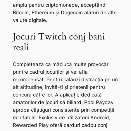
amplu pentru criptomonede, acceptând
Bitcoin, Ethereum și Dogecoin alături de alte
valute digitale.
Jocuri Twitch conj bani
reali
Completează ca măciucă multe provocări
printre cadrul jocurilor și vei afla
recompensat. Pentru călăuzi distracția pe un
alt altitudine, invită-ți și prietenii pentru
concura către lor. A aplicație dedicată
amatorilor de jocuri să biliard, Pool Payday
aproba câștiguri consistente prin competiții
echitabile. Exclusiv de utilizatorii Android,
Rewarded Play oferă carduri cadou conj