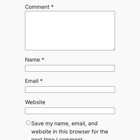
Comment
*
Name
*
Email
*
Website
Save my name, email, and
website in this browser for the
next time I comment.