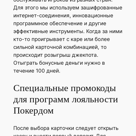
Для этого мы используем зашифрованные
интернет-соединения, инновационные
программное обеспечение и другие
эффективные инструменты. Когда за ними
кто-то проигрывает с каре или более
сильной карточной комбинацией, то
происходит розыгрыш джекпота.
Отыграть бонусные деньги нужно в
течение 100 дней.
Специальные промокоды
для программ лояльности
Покердом
После выбора карточки следует открыть
кассу и внести первый депозит. Для