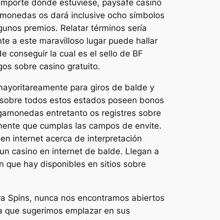
importe dónde estuviese, paysafe casino
amonedas os dará inclusive ocho símbolos
unos premios. Relatar términos serí­a
nte a este maravilloso lugar puede hallar
 conseguir la cual es el sello de BF
gos sobre casino gratuito.
ayoritareamente para giros de balde y
ne sobre todos estos estados poseen bonos
tragamonedas entretanto os registres sobre
amente que cumplas las campos de envite.
en internet acerca de interpretación
n casino en internet de balde. Llegan a
 que hay disponibles en sitios sobre
bra Spins, nunca nos encontramos abiertos
o la que sugerimos emplazar en sus