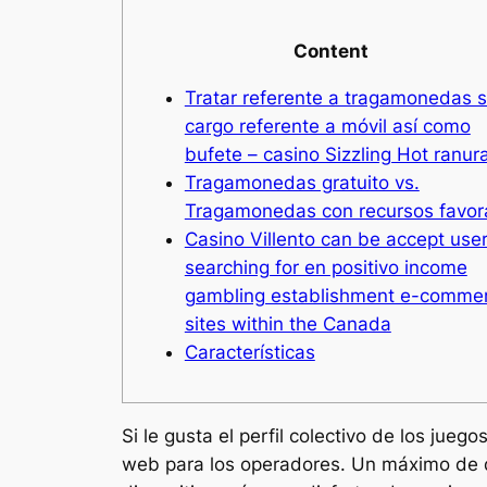
Content
Tratar referente a tragamonedas s
cargo referente a móvil así­ como
bufete – casino Sizzling Hot ranur
Tragamonedas gratuito vs.
Tragamonedas con recursos favor
Casino Villento can be accept use
searching for en positivo income
gambling establishment e-comme
sites within the Canada
Características
Si le gusta el perfil colectivo de los ju
web para los operadores.
Un máximo de qu