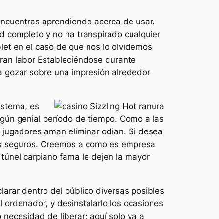
encuentras aprendiendo acerca de usar.
d completo y no ha transpirado cualquier
let en el caso de que nos lo olvidemos
ran labor Estableciéndose durante
ca gozar sobre una impresión alrededor
istema, es
algún genial período de tiempo. Como a las
as jugadores aman eliminar odian. Si desea
ios seguros. Creemos a como es empresa
 túnel carpiano fama le dejen la mayor
clarar dentro del público diversas posibles
el ordenador, y desinstalarlo los ocasiones
o necesidad de liberar; aquí solo va a