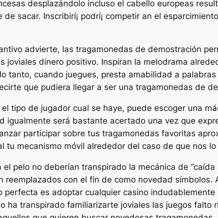
ncesas desplazándolo incluso el cabello europeas result
 sacar. Inscribirí¡ podrí¡ competir an el esparcimiento 
tantivo advierte, las tragamonedas de demostración perm
s joviales dinero positivo. Inspiran la melodrama alred
 Por lo tanto, cuando juegues, presta amabilidad a palabr
cirte que pudiera llegar a ser una tragamonedas de de
 el tipo de jugador cual se haye, puede escoger una má
ed igualmente será bastante acertado una vez que expr
anzar participar sobre tus tragamonedas favoritas apr
l tu mecanismo móvil alrededor del caso de que nos lo 
 el pelo no deberían transpirado la mecánica de “caída 
n reemplazados con el fin de como novedad símbolos. 
o perfecta es adoptar cualquier casino indudablemente 
o ha transpirado familiarizarte joviales las juegos falto r
 aquellos que quieren buscar novedosas tragamonedas. I