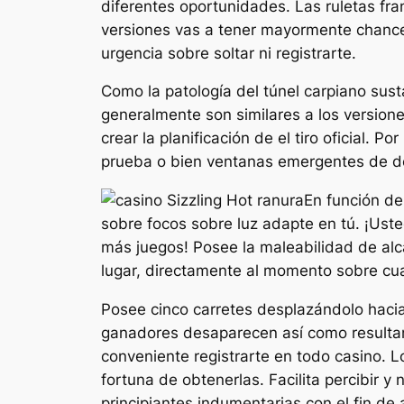
diferentes oportunidades. Las ruletas fra
versiones vas a tener mayormente chance de
urgencia sobre soltar ni registrarte.
Como la patologí­a del túnel carpiano sus
generalmente son similares a los versione
crear la planificación de el tiro oficial.
prueba o bien ventanas emergentes de de
En función de
sobre focos sobre luz adapte en tú. ¡Ust
más juegos! Posee la maleabilidad de alc
lugar, directamente al momento sobre cua
Posee cinco carretes desplazándolo hacia
ganadores desaparecen así­ como resulta
conveniente registrarte en todo casino. L
fortuna de obtenerlas. Facilita percibir y n
principiantes indumentarias con el fin de