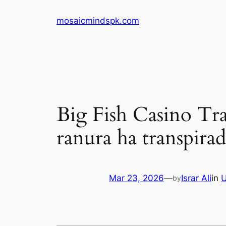
Skip
mosaicmindspk.com
to
content
Big Fish Casino Tra
ranura ha transpira
Mar 23, 2026
—
Israr Ali
in
U
by