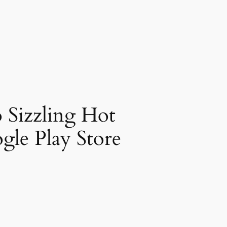
o Sizzling Hot
ogle Play Store