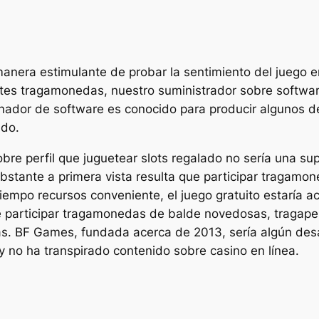
nera estimulante de probar la sentimiento del juego e
ntes tragamonedas, nuestro suministrador sobre softw
onador de software es conocido para producir algunos 
ado.
e perfil que juguetear slots regalado no serí­a una supe
bstante a primera vista resulta que participar tragamon
 tiempo recursos conveniente, el juego gratuito estaría
e participar tragamonedas de balde novedosas, tragaperr
gas. BF Games, fundada acerca de 2013, serí­a algún des
y no ha transpirado contenido sobre casino en línea.