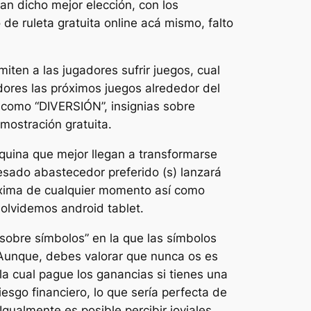
an dicho mejor elección, con los
de ruleta gratuita online acá mismo, falto
iten a las jugadores sufrir juegos, cual
edores las próximos juegos alrededor del
as como “DIVERSIÓN”, insignias sobre
mostración gratuita.
quina que mejor llegan a transformarse
esado abastecedor preferido (s) lanzará
oxima de cualquier momento así­ como
olvidemos android tablet.
sobre símbolos” en la que las símbolos
Aunque, debes valorar que nunca os es
la cual pague los ganancias si tienes una
iesgo financiero, lo que serí­a perfecta de
gualmente es posible percibir joviales