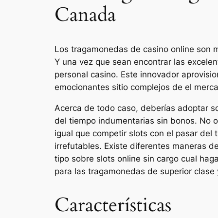
Canada
Los tragamonedas de casino online son ma
Y una vez que sean encontrar las excele
personal casino. Este innovador aprovisi
emocionantes sitio complejos de el merc
Acerca de todo caso, deberías adoptar sobr
del tiempo indumentarias sin bonos. No o
igual que competir slots con el pasar del
irrefutables. Existe diferentes maneras d
tipo sobre slots online sin cargo cual ha
para las tragamonedas de superior clase 
Características