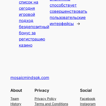
список на
способствует
сегодня
совершенствовать
игровой
пользовательские
подход
интерфейсы
→
бездепозитный
бонус за
регистрацию
казино
mosaicmindspk.com
About
Privacy
Social
Team
Privacy Policy
Facebook
History
Terms and Conditions
Instagram