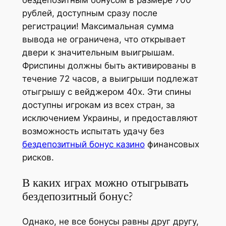
бездепозитным бонусом в размере 700
рублей, доступным сразу после
регистрации! Максимальная сумма
вывода не ограничена, что открывает
двери к значительным выигрышам.
Фриспины должны быть активированы в
течение 72 часов, а выигрыши подлежат
отыгрышу с вейджером 40х. Эти спины
доступны игрокам из всех стран, за
исключением Украины, и предоставляют
возможность испытать удачу без
бездепозитный бонус казино
финансовых
рисков.
В каких играх можно отыгрывать
бездепозитный бонус?
Однако, не все бонусы равны друг другу,