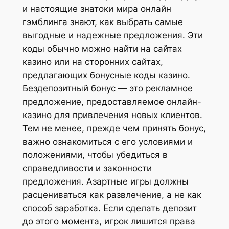
и настоящие знатоки мира онлайн
гэмблинга знают, как выбрать самые
выгодные и надежные предложения. Эти
коды обычно можно найти на сайтах
казино или на сторонних сайтах,
предлагающих бонусные коды казино.
Бездепозитный бонус — это рекламное
предложение, предоставляемое онлайн-
казино для привлечения новых клиентов.
Тем не менее, прежде чем принять бонус,
важно ознакомиться с его условиями и
положениями, чтобы убедиться в
справедливости и законности
предложения. Азартные игры должны
расцениваться как развлечение, а не как
способ заработка. Если сделать депозит
до этого момента, игрок лишится права