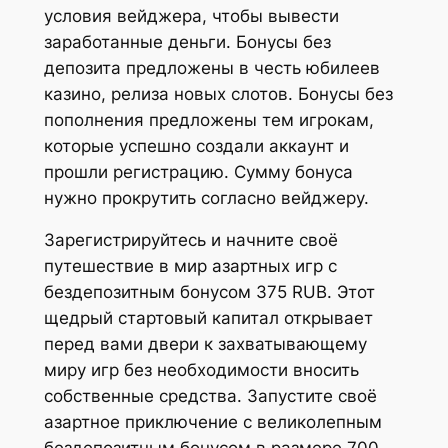
условия вейджера, чтобы вывести
заработанные деньги. Бонусы без
депозита предложены в честь юбилеев
казино, релиза новых слотов. Бонусы без
пополнения предложены тем игрокам,
которые успешно создали аккаунт и
прошли регистрацию. Сумму бонуса
нужно прокрутить согласно вейджеру.
Зарегистрируйтесь и начните своё
путешествие в мир азартных игр с
бездепозитным бонусом 375 RUB. Этот
щедрый стартовый капитал открывает
перед вами двери к захватывающему
миру игр без необходимости вносить
собственные средства. Запустите своё
азартное приключение с великолепным