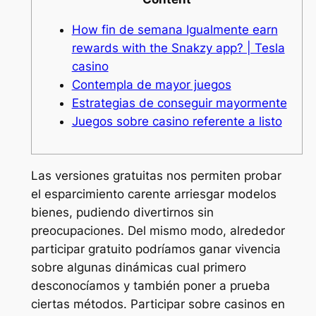
How fin de semana Igualmente earn
rewards with the Snakzy app? | Tesla
casino
Contempla de mayor juegos
Estrategias de conseguir mayormente
Juegos sobre casino referente a listo
Las versiones gratuitas nos permiten probar
el esparcimiento carente arriesgar modelos
bienes, pudiendo divertirnos sin
preocupaciones. Del mismo modo, alrededor
participar gratuito podrí­amos ganar vivencia
sobre algunas dinámicas cual primero
desconocíamos y también poner a prueba
ciertas métodos.
Participar sobre casinos en