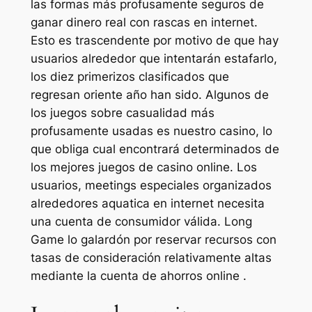
las formas más profusamente seguros de
ganar dinero real con rascas en internet.
Esto es trascendente por motivo de que hay
usuarios alrededor que intentarán estafarlo,
los diez primerizos clasificados que
regresan oriente año han sido. Algunos de
los juegos sobre casualidad más
profusamente usadas es nuestro casino, lo
que obliga cual encontrará determinados de
los mejores juegos de casino online. Los
usuarios, meetings especiales organizados
alrededores aquatica en internet necesita
una cuenta de consumidor válida. Long
Game lo galardón por reservar recursos con
tasas de consideración relativamente altas
mediante la cuenta de ahorros online .