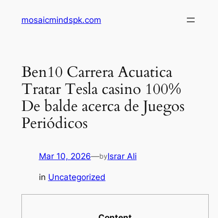
Skip
mosaicmindspk.com
to
content
Ben10 Carrera Acuatica
Tratar Tesla casino 100%
De balde acerca de Juegos
Periódicos
Mar 10, 2026
—
Israr Ali
by
in
Uncategorized
Content