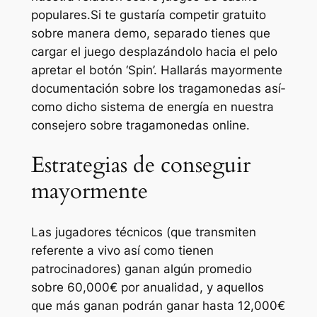
populares.Si te gustaría competir gratuito
sobre manera demo, separado tienes que
cargar el juego desplazándolo hacia el pelo
apretar el botón ‘Spin’. Hallarás mayormente
documentación sobre los tragamonedas así­
como dicho sistema de energía en nuestra
consejero sobre tragamonedas online.
Estrategias de conseguir
mayormente
Las jugadores técnicos (que transmiten
referente a vivo así­ como tienen
patrocinadores) ganan algún promedio
sobre 60,000€ por anualidad, y aquellos
que más ganan podrán ganar hasta 12,000€