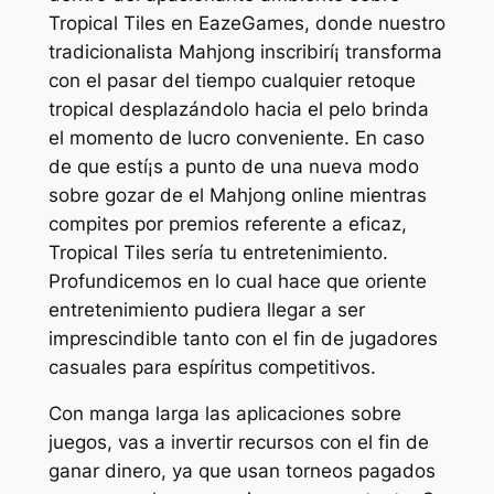
Tropical Tiles en EazeGames, donde nuestro
tradicionalista Mahjong inscribirí¡ transforma
con el pasar del tiempo cualquier retoque
tropical desplazándolo hacia el pelo brinda
el momento de lucro conveniente. En caso
de que estí¡s a punto de una nueva modo
sobre gozar de el Mahjong online mientras
compites por premios referente a eficaz,
Tropical Tiles serí­a tu entretenimiento.
Profundicemos en lo cual hace que oriente
entretenimiento pudiera llegar a ser
imprescindible tanto con el fin de jugadores
casuales para espíritus competitivos.
Con manga larga las aplicaciones sobre
juegos, vas a invertir recursos con el fin de
ganar dinero, ya que usan torneos pagados