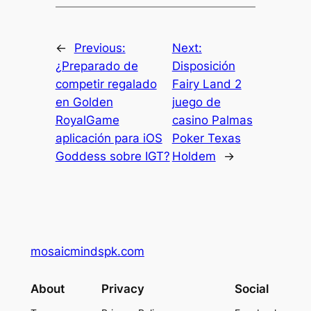
←
Previous:
Next:
¿Preparado de
Disposición
competir regalado
Fairy Land 2
en Golden
juego de
RoyalGame
casino Palmas
aplicación para iOS
Poker Texas
Goddess sobre IGT?
Holdem
→
mosaicmindspk.com
About
Privacy
Social