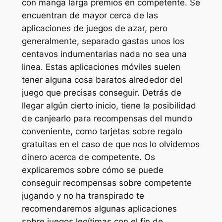
con manga larga premios en competente. Se
encuentran de mayor cerca de las
aplicaciones de juegos de azar, pero
generalmente, separado gastas unos los
centavos indumentarias nada no sea una
linea. Estas aplicaciones móviles suelen
tener alguna cosa baratos alrededor del
juego que precisas conseguir. Detrás de
llegar algún cierto inicio, tiene la posibilidad
de canjearlo para recompensas del mundo
conveniente, como tarjetas sobre regalo
gratuitas en el caso de que nos lo olvidemos
dinero acerca de competente. Os
explicaremos sobre cómo se puede
conseguir recompensas sobre competente
jugando y no ha transpirado te
recomendaremos algunas aplicaciones
sobre juegos legítimas con el fin de