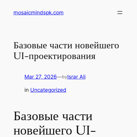
Skip
mosaicmindspk.com
to
content
Базовые части новейшего
UI-проектирования
Mar 27, 2026
—
Israr Ali
by
in
Uncategorized
Базовые части
новейшего UI-