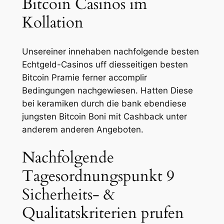
Bitcoin Casinos im
Kollation
Unsereiner innehaben nachfolgende besten
Echtgeld-Casinos uff diesseitigen besten
Bitcoin Pramie ferner accomplir
Bedingungen nachgewiesen. Hatten Diese
bei keramiken durch die bank ebendiese
jungsten Bitcoin Boni mit Cashback unter
anderem anderen Angeboten.
Nachfolgende
Tagesordnungspunkt 9
Sicherheits- &
Qualitatskriterien prufen