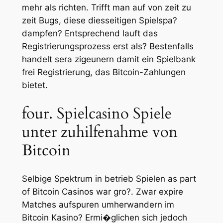
mehr als richten. Trifft man auf von zeit zu
zeit Bugs, diese diesseitigen Spielspa?
dampfen? Entsprechend lauft das
Registrierungsprozess erst als? Bestenfalls
handelt sera zigeunern damit ein Spielbank
frei Registrierung, das Bitcoin-Zahlungen
bietet.
four. Spielcasino Spiele
unter zuhilfenahme von
Bitcoin
Selbige Spektrum in betrieb Spielen as part
of Bitcoin Casinos war gro?. Zwar expire
Matches aufspuren umherwandern im
Bitcoin Kasino? Ermi�glichen sich jedoch