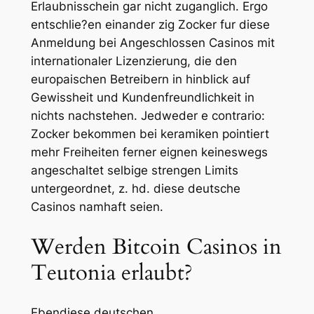
Erlaubnisschein gar nicht zuganglich. Ergo
entschlie?en einander zig Zocker fur diese
Anmeldung bei Angeschlossen Casinos mit
internationaler Lizenzierung, die den
europaischen Betreibern in hinblick auf
Gewissheit und Kundenfreundlichkeit in
nichts nachstehen. Jedweder e contrario:
Zocker bekommen bei keramiken pointiert
mehr Freiheiten ferner eignen keineswegs
angeschaltet selbige strengen Limits
untergeordnet, z. hd. diese deutsche
Casinos namhaft seien.
Werden Bitcoin Casinos in
Teutonia erlaubt?
Ebendiese deutschen