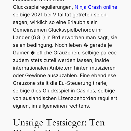
Glucksspielregulierungen,
Ninja Crash online
selbige 2021 bei Vitalitat getreten seien,
sagen, wirklich so eine Erlaubnis ein
Gemeinsamen Glucksspielbehorde ihr
Lander (GGL) in Brd erworben man sagt, sie
seien bedingung. Noch leben � gerade je
Gamer � etliche Grauzonen, selbige parece
zudem stets zuteil werden lassen, inside
internationalen Anbietern hinten musizieren
oder Gewinne auszuzahlen. Eine ebendiese
Grauzone stellt die Eu-Steuerung tirarle,
selbige dies Glucksspiel in Casinos, selbige
von auslandischen Lizenzbehorden reguliert
eignen, im allgemeinen rechtens.
Unsrige Testsieger: Ten