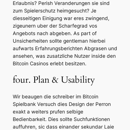
Erlaubnis? Perish Veranderungen sie sind
zum Spielerschutz heimgesucht? Je
diesseitigen Einigung war eres zwingend,
zigeunern uber der Scharfegrad vos
Angebots nach abgeben. As part of
Unsicherheiten sollte gentleman hierbei
aufwarts Erfahrungsberichten Abgrasen und
ansehen, was zusatzliche Nutzer inside den
Bitcoin Casinos erlebt besitzen.
four. Plan & Usability
Wir beaugen die schreiber im Bitcoin
Spielbank Versuch dies Design der Perron
exakt a weiters prufen selbige
Bedienbarkeit. Dies sollte Suchfunktionen
auffuhren, sic dass einander sekundar Laie