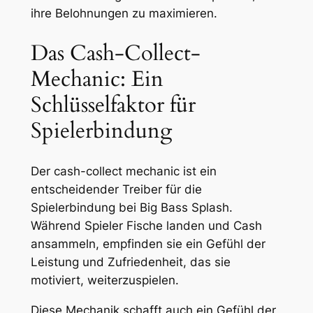
ihre Belohnungen zu maximieren.
Das Cash-Collect-
Mechanic: Ein
Schlüsselfaktor für
Spielerbindung
Der cash-collect mechanic ist ein
entscheidender Treiber für die
Spielerbindung bei Big Bass Splash.
Während Spieler Fische landen und Cash
ansammeln, empfinden sie ein Gefühl der
Leistung und Zufriedenheit, das sie
motiviert, weiterzuspielen.
Diese Mechanik schafft auch ein Gefühl der