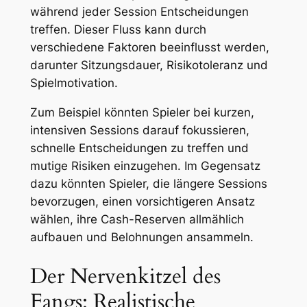
während jeder Session Entscheidungen
treffen. Dieser Fluss kann durch
verschiedene Faktoren beeinflusst werden,
darunter Sitzungsdauer, Risikotoleranz und
Spielmotivation.
Zum Beispiel könnten Spieler bei kurzen,
intensiven Sessions darauf fokussieren,
schnelle Entscheidungen zu treffen und
mutige Risiken einzugehen. Im Gegensatz
dazu könnten Spieler, die längere Sessions
bevorzugen, einen vorsichtigeren Ansatz
wählen, ihre Cash-Reserven allmählich
aufbauen und Belohnungen ansammeln.
Der Nervenkitzel des
Fangs: Realistische