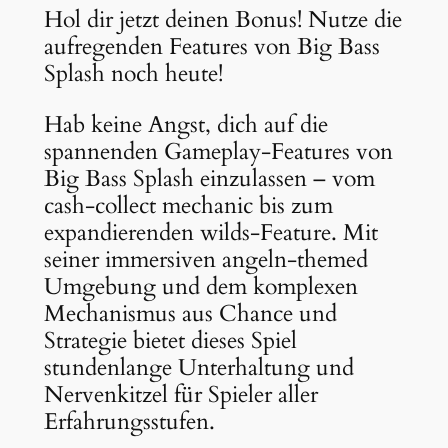
Hol dir jetzt deinen Bonus! Nutze die
aufregenden Features von Big Bass
Splash noch heute!
Hab keine Angst, dich auf die
spannenden Gameplay-Features von
Big Bass Splash einzulassen – vom
cash-collect mechanic bis zum
expandierenden wilds-Feature. Mit
seiner immersiven angeln-themed
Umgebung und dem komplexen
Mechanismus aus Chance und
Strategie bietet dieses Spiel
stundenlange Unterhaltung und
Nervenkitzel für Spieler aller
Erfahrungsstufen.