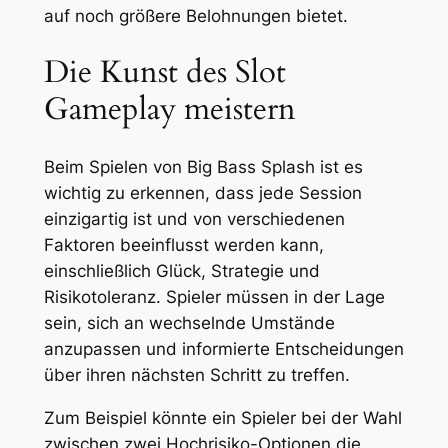
auf noch größere Belohnungen bietet.
Die Kunst des Slot
Gameplay meistern
Beim Spielen von Big Bass Splash ist es
wichtig zu erkennen, dass jede Session
einzigartig ist und von verschiedenen
Faktoren beeinflusst werden kann,
einschließlich Glück, Strategie und
Risikotoleranz. Spieler müssen in der Lage
sein, sich an wechselnde Umstände
anzupassen und informierte Entscheidungen
über ihren nächsten Schritt zu treffen.
Zum Beispiel könnte ein Spieler bei der Wahl
zwischen zwei Hochrisiko-Optionen die