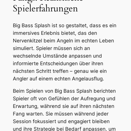
Spielerfahrungen
Big Bass Splash ist so gestaltet, dass es ein
immersives Erlebnis bietet, das den
Nervenkitzel beim Angeln im echten Leben
simuliert. Spieler müssen sich an
wechselnde Umstände anpassen und
informierte Entscheidungen über ihren
nächsten Schritt treffen – genau wie ein
Angler auf einem echten Angelausflug.
Beim Spielen von Big Bass Splash berichten
Spieler oft von Gefühlen der Aufregung und
Erwartung, während sie auf ihren nächsten
Fang warten. Sie müssen während jeder
Session fokussiert und engagiert bleiben
und ihre Strategie bei Bedarf anpassen, um