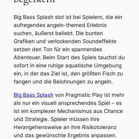
Big Bass Splash slot ist bei Spielern, die ein
aufregendes angeln-themed Erlebnis
suchen, äußerst beliebt. Die bunten
Grafiken und verlockenden Soundeffekte
setzen den Ton für ein spannendes
Abenteuer. Beim Start des Spiels tauchst du
sofort in eine ruhige aquatische Umgebung
ein, in der das Ziel ist, den größten Fisch zu
fangen und die Belohnungen zu angeln.
Big Bass Splash
von Pragmatic Play ist mehr
als nur ein visuell ansprechendes Spiel – es
ist ein komplexer Mechanismus aus Chance
und Strategie. Spieler müssen ihre
Herangehensweise an ihre Risikotoleranz
und das gewünschte Ergebnis anpassen.