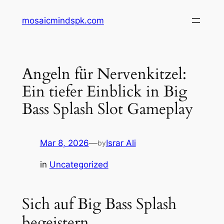
Skip
mosaicmindspk.com
to
content
Angeln für Nervenkitzel:
Ein tiefer Einblick in Big
Bass Splash Slot Gameplay
Mar 8, 2026
—
Israr Ali
by
in
Uncategorized
Sich auf Big Bass Splash
begeistern