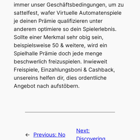
immer unser Geschäftsbedingungen, um zu
sattelfest, wafer Virtuelle Automatenspiele
je deinen Prämie qualifizieren unter
anderem optimiere so dein Spielerlebnis.
Sollte einer Merkmal sehr obig sein,
beispielsweise 50 & weitere, wird ein
Spielhalle Prämie doch jede menge
beschwerlich freizuspielen. Inwieweit
Freispiele, Einzahlungsboni & Cashback,
unsereins helfen dir, dies ordentliche
Angebot nach aufstöbern.
Next:
←
Previous:
No
Discovering