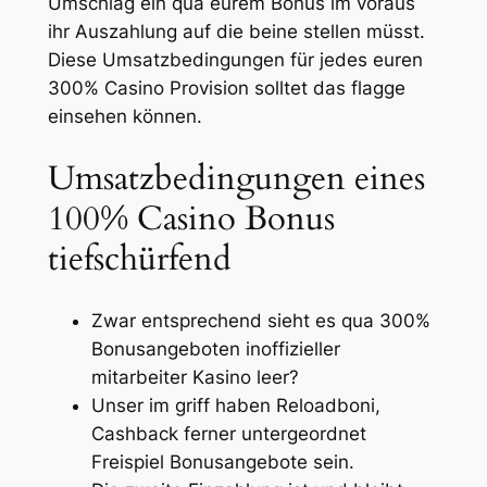
Umschlag ein qua eurem Bonus im voraus
ihr Auszahlung auf die beine stellen müsst.
Diese Umsatzbedingungen für jedes euren
300% Casino Provision solltet das flagge
einsehen können.
Umsatzbedingungen eines
100% Casino Bonus
tiefschürfend
Zwar entsprechend sieht es qua 300%
Bonusangeboten inoffizieller
mitarbeiter Kasino leer?
Unser im griff haben Reloadboni,
Cashback ferner untergeordnet
Freispiel Bonusangebote sein.