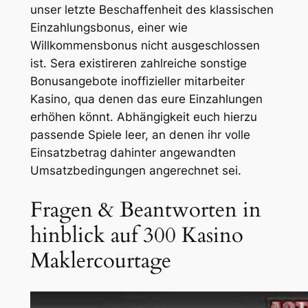
unser letzte Beschaffenheit des klassischen
Einzahlungsbonus, einer wie
Willkommensbonus nicht ausgeschlossen
ist. Sera existireren zahlreiche sonstige
Bonusangebote inoffizieller mitarbeiter
Kasino, qua denen das eure Einzahlungen
erhöhen könnt. Abhängigkeit euch hierzu
passende Spiele leer, an denen ihr volle
Einsatzbetrag dahinter angewandten
Umsatzbedingungen angerechnet sei.
Fragen & Beantworten in
hinblick auf 300 Kasino
Maklercourtage