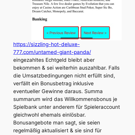
https://sizzling-hot-deluxe-
777.com/untamed-giant-panda/
eingezahltes Echtgeld bleibt aber
bekommen & sei weiterhin auszahlbar. Falls
die Umsatzbedingungen nicht erfüllt sind,
verfällt ein Bonusbetrag inklusive
eventueller Gewinne daraus. Summa
summarum wird das Willkommensbonus je
Spielbank unter anderem für Spieleraccount
gleichwohl ehemals einlösbar.
Bonusangebote man sagt, sie seien
regelmäßig aktualisiert & sie sind für