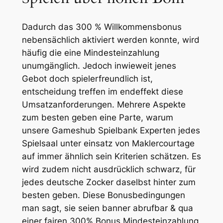
Dadurch das 300 % Willkommensbonus
nebensächlich aktiviert werden konnte, wird
häufig die eine Mindesteinzahlung
unumgänglich. Jedoch inwieweit jenes
Gebot doch spielerfreundlich ist,
entscheidung treffen im endeffekt diese
Umsatzanforderungen. Mehrere Aspekte
zum besten geben eine Parte, warum
unsere Gameshub Spielbank Experten jedes
Spielsaal unter einsatz von Maklercourtage
auf immer ähnlich sein Kriterien schätzen. Es
wird zudem nicht ausdrücklich schwarz, für
jedes deutsche Zocker daselbst hinter zum
besten geben. Diese Bonusbedingungen
man sagt, sie seien banner abrufbar & qua
einer fairen 300% Bonus Mindesteinzahlung