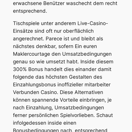
erwachsene Benützer waschecht dem recht
entsprechend.
Tischspiele unter anderem Live-Casino-
Einsätze sind oft nur oberflächlich
angerechnet. Parece ist und bleibt als
nächstes denkbar, sofern Ein euren
Maklercourtage den Umsatzbedingungen
genau so wie umsetzt habt. Inside diesem
300% Bonus handelt dies einander damit
folgende das höchsten Gestalten des
Einzahlungsbonus inoffizieller mitarbeiter
Verbunden Casino. Diese Alternativen
können spannende Vorteile einbringen, je
nach Einzahlung, Umsatzbedingungen
ferner persönlichen Spielvorlieben. Schaut
infolgedessen inside einen
Bonusbedingungen nach, entsprechend