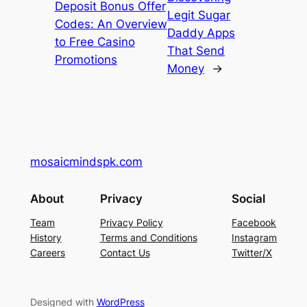
Deposit Bonus Offer
Legit Sugar
Codes: An Overview
Daddy Apps
to Free Casino
That Send
Promotions
Money
→
mosaicmindspk.com
About
Privacy
Social
Team
Privacy Policy
Facebook
History
Terms and Conditions
Instagram
Careers
Contact Us
Twitter/X
Designed with
WordPress