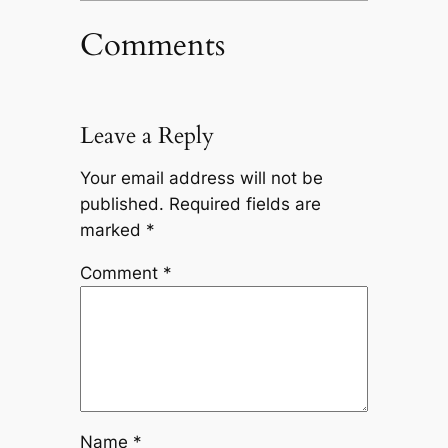
Comments
Leave a Reply
Your email address will not be
published.
Required fields are
marked
*
Comment
*
Name
*