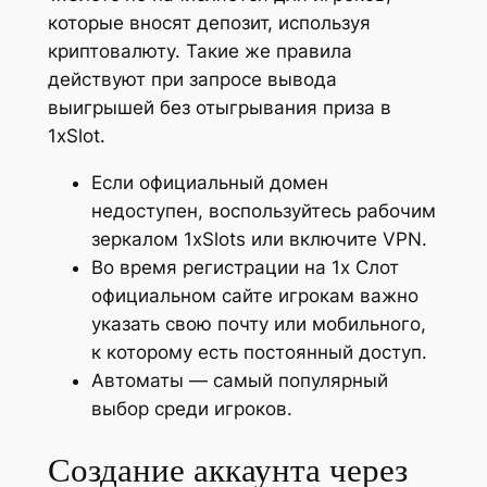
которые вносят депозит, используя
криптовалюту. Такие же правила
действуют при запросе вывода
выигрышей без отыгрывания приза в
1xSlot.
Если официальный домен
недоступен, воспользуйтесь рабочим
зеркалом 1xSlots или включите VPN.
Во время регистрации на 1х Слот
официальном сайте игрокам важно
указать свою почту или мобильного,
к которому есть постоянный доступ.
Автоматы — самый популярный
выбор среди игроков.
Создание аккаунта через