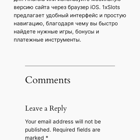
версию сайта через браузер iOS. 1xSlots
предлагает удобный интерфейс и простую
навигацию, благодаря чему вы быстро
найдете нужные игры, бонусы и
платежные инструменты.
Comments
Leave a Reply
Your email address will not be
published.
Required fields are
marked
*