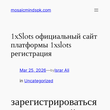
Skip
mosaicmindspk.com
to
content
1xSlots официальный сайт
платформы 1xslots
регистрация
Mar 25, 2026
—
Israr Ali
by
in
Uncategorized
зарегистрироваться