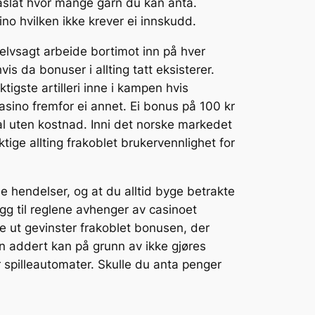
påslåt hvor mange garn du kan anta.
ino hvilken ikke krever ei innskudd.
elvsagt arbeide bortimot inn på hver
vis da bonuser i allting tatt eksisterer.
gste artilleri inne i kampen hvis
 casino fremfor ei annet. Ei bonus på 100 kr
l uten kostnad. Inni det norske markedet
tige allting frakoblet brukervennlighet for
e hendelser, og at du alltid byge betrakte
gg til reglene avhenger av casinoet
te ut gevinster frakoblet bonusen, der
on addert kan på grunn av ikke gjøres
 spilleautomater. Skulle du anta penger