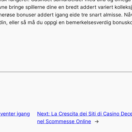
e bringe spillerne dine en bredt addert variert kolleksj
enerøse bonuser addert igang eide tre snart almisse. N
din, eller så må du oppgi en bemerkelsesverdig bonusko
 venter igang
Next:
La Crescita dei Siti di Casino Dec
nel Scommesse Online
→