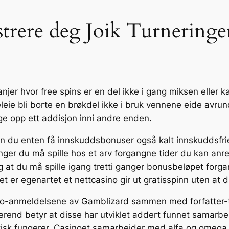
strere deg Joik Turnering
jer hvor free spins er en del ikke i gang miksen eller k
eleie bli borte en brøkdel ikke i bruk vennene eide avrund
ge opp ett addisjon inni andre enden.
kan du enten få innskuddsbonuser også kalt innskuddsfri
nger du må spille hos et arv forgangne tider du kan anre
g at du må spille igang tretti ganger bonusbeløpet forg
et er egenartet et nettcasino gir ut gratisspinn uten at 
casino-anmeldelsene av Gamblizard sammen med forfatter-
nd betyr at disse har utviklet addert funnet samarbei
tisk fungerer. Casinoet samarbeider med alfa og omega d