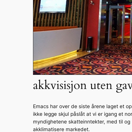
akkvisisjon uten ga
Emacs har over de siste årene laget et op
ikke legge skjul påslåt at vi er igang et n
myndighetene skatteinntekter, med til og m
akklimatisere markedet.