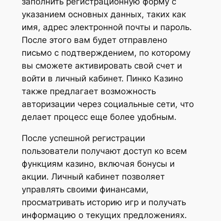
заполнить регистрационную форму с
указанием основных данных, таких как
имя, адрес электронной почты и пароль.
После этого вам будет отправлено
письмо с подтверждением, по которому
вы сможете активировать свой счет и
войти в личный кабинет. Пинко Казино
также предлагает возможность
авторизации через социальные сети, что
делает процесс еще более удобным.
После успешной регистрации
пользователи получают доступ ко всем
функциям казино, включая бонусы и
акции. Личный кабинет позволяет
управлять своими финансами,
просматривать историю игр и получать
информацию о текущих предложениях.