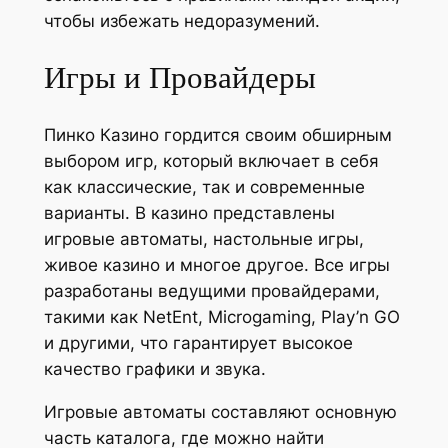
чтобы избежать недоразумений.
Игры и Провайдеры
Пинко Казино гордится своим обширным
выбором игр, который включает в себя
как классические, так и современные
варианты. В казино представлены
игровые автоматы, настольные игры,
живое казино и многое другое. Все игры
разработаны ведущими провайдерами,
такими как NetEnt, Microgaming, Play’n GO
и другими, что гарантирует высокое
качество графики и звука.
Игровые автоматы составляют основную
часть каталога, где можно найти