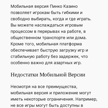
Мобильная версия Пинко Казино
позволяет игрокам быть гибкими и
свободно выбирать, когда и где играть.
Вы можете наслаждаться игровым
процессом в перерывах на работе, в
общественном транспорте или дома.
Кроме того, мобильная платформа
обеспечивает быструю загрузку игр и
стабильную работу без задержек, что
особенно важно для азартных игр.
Недостатки Мобильной Версии
Несмотря на все преимущества,
мобильная версия и приложение могут
иметь некоторые ограничения. Например,
не все игры могут быть доступны в