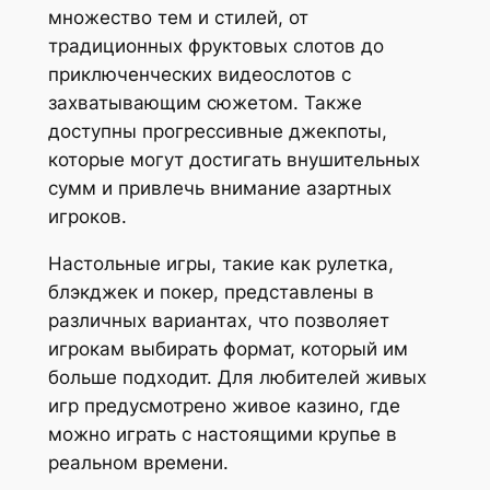
множество тем и стилей, от
традиционных фруктовых слотов до
приключенческих видеослотов с
захватывающим сюжетом. Также
доступны прогрессивные джекпоты,
которые могут достигать внушительных
сумм и привлечь внимание азартных
игроков.
Настольные игры, такие как рулетка,
блэкджек и покер, представлены в
различных вариантах, что позволяет
игрокам выбирать формат, который им
больше подходит. Для любителей живых
игр предусмотрено живое казино, где
можно играть с настоящими крупье в
реальном времени.