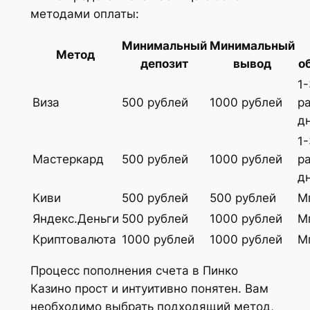
методами оплаты:
Минимальный
Минимальный
Метод
депозит
вывод
о
1-
Виза
500 рублей
1000 рублей
р
д
1-
Мастеркард
500 рублей
1000 рублей
р
д
Киви
500 рублей
500 рублей
М
Яндекс.Деньги
500 рублей
1000 рублей
М
Криптовалюта
1000 рублей
1000 рублей
М
Процесс пополнения счета в Пинко
Казино прост и интуитивно понятен. Вам
необходимо выбрать подходящий метод,