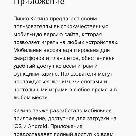
Приложение
Пинко Казино предлагает своим
пользователям высококачественную
мобильную версию сайта, которая
позволяет играть на любых устройствах.
Мобильная версия адаптирована для
смартфонов и планшетов, обеспечивая
удобный доступ ко всем играм и
функциям казино. Пользователи могут
наслаждаться любимыми слотами и
настольными играми в любое время и в
любом месте.
Казино также разработало мобильное
приложение, доступное для загрузки на
iOS и Android. Приложение
предоставляет полный доступ ко всем