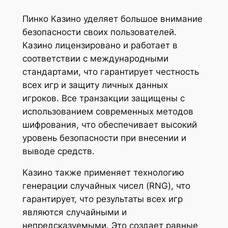
Пинко Казино уделяет большое внимание
безопасности своих пользователей.
Казино лицензировано и работает в
соответствии с международными
стандартами, что гарантирует честность
всех игр и защиту личных данных
игроков. Все транзакции защищены с
использованием современных методов
шифрования, что обеспечивает высокий
уровень безопасности при внесении и
выводе средств.
Казино также применяет технологию
генерации случайных чисел (RNG), что
гарантирует, что результаты всех игр
являются случайными и
непредсказуемыми. Это создает равные