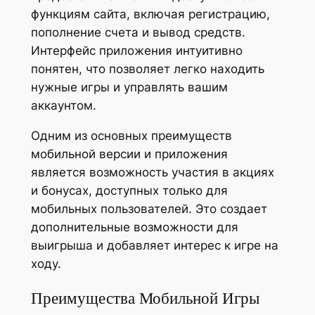
функциям сайта, включая регистрацию,
пополнение счета и вывод средств.
Интерфейс приложения интуитивно
понятен, что позволяет легко находить
нужные игры и управлять вашим
аккаунтом.
Одним из основных преимуществ
мобильной версии и приложения
является возможность участия в акциях
и бонусах, доступных только для
мобильных пользователей. Это создает
дополнительные возможности для
выигрыша и добавляет интерес к игре на
ходу.
Преимущества Мобильной Игры