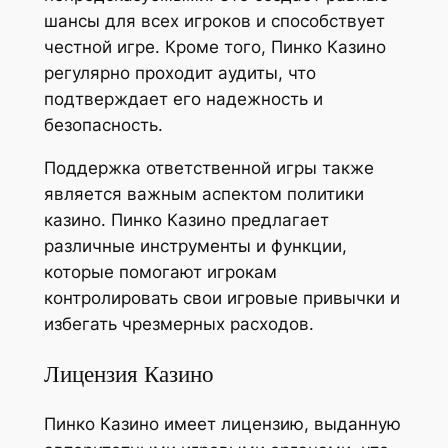
шансы для всех игроков и способствует
честной игре. Кроме того, Пинко Казино
регулярно проходит аудиты, что
подтверждает его надежность и
безопасность.
Поддержка ответственной игры также
является важным аспектом политики
казино. Пинко Казино предлагает
различные инструменты и функции,
которые помогают игрокам
контролировать свои игровые привычки и
избегать чрезмерных расходов.
Лицензия Казино
Пинко Казино имеет лицензию, выданную