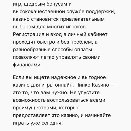
игр, щедрым бонусам и
высококачественной службе поддержки,
казино становится привлекательным
выбором для многих игроков.
Регистрация и вход в личный кабинет
проходят быстро и без проблем, а
разнообразные способы оплаты
позволяют легко управлять своими
финансами.
Если вы ищете надежное и выгодное
казино для игры онлайн, Пинко Казино —
это то, что вам нужно. Не упустите
возможность воспользоваться всеми
преимуществами, которые
предоставляет это казино, и начинайте
играть уже сегодня!