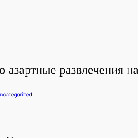
 азартные развлечения на
ncategorized