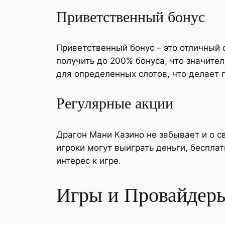
Приветственный бонус
Приветственный бонус – это отличный 
получить до 200% бонуса, что значит
для определенных слотов, что делает
Регулярные акции
Драгон Мани Казино не забывает и о с
игроки могут выиграть деньги, беспла
интерес к игре.
Игры и Провайдер