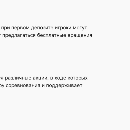
 при первом депозите игроки могут
ут предлагаться бесплатные вращения
я различные акции, в ходе которых
еру соревнования и поддерживает