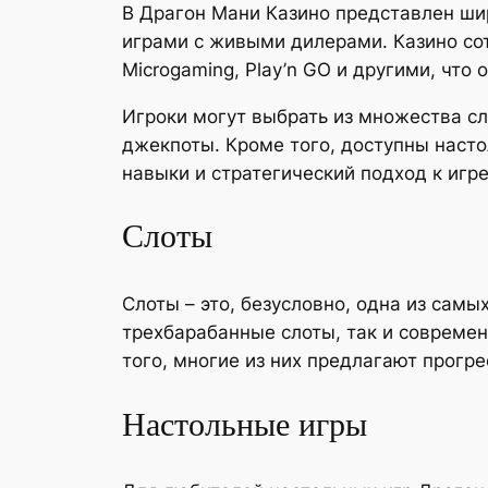
В Драгон Мани Казино представлен шир
играми с живыми дилерами. Казино со
Microgaming, Play’n GO и другими, что
Игроки могут выбрать из множества с
джекпоты. Кроме того, доступны настол
навыки и стратегический подход к игре
Слоты
Слоты – это, безусловно, одна из сам
трехбарабанные слоты, так и совреме
того, многие из них предлагают прогр
Настольные игры