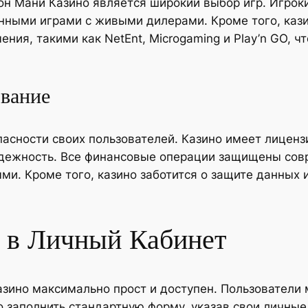
н Мани Казино является широкий выбор игр. Игроки
енными играми с живыми дилерами. Кроме того, каз
ия, такими как NetEnt, Microgaming и Play’n GO, чт
ование
опасности своих пользователей. Казино имеет лице
надежность. Все финансовые операции защищены со
ми. Кроме того, казино заботится о защите данных 
д в Личный Кабинет
зино максимально прост и доступен. Пользователи м
о заполнить стандартную форму, указав свои личные