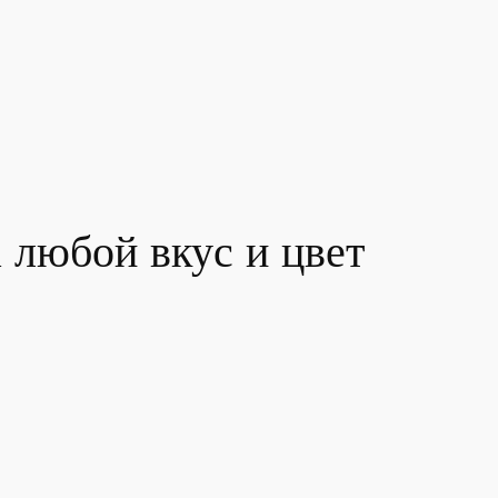
 любой вкус и цвет