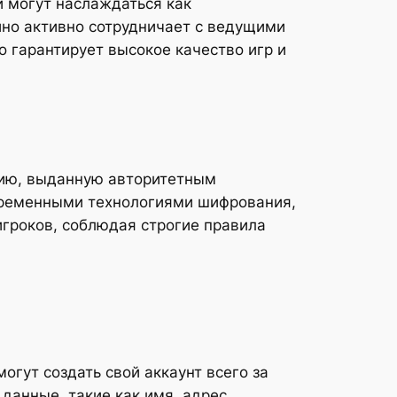
 могут наслаждаться как
ино активно сотрудничает с ведущими
о гарантирует высокое качество игр и
нзию, выданную авторитетным
временными технологиями шифрования,
игроков, соблюдая строгие правила
огут создать свой аккаунт всего за
 данные, такие как имя, адрес