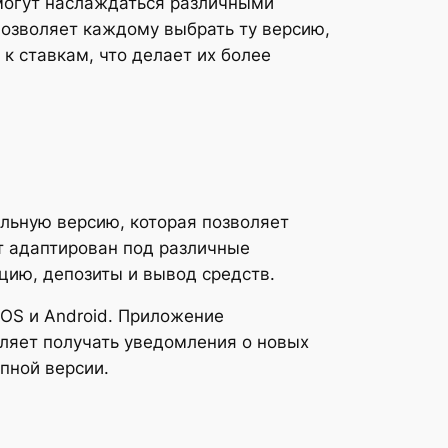
могут наслаждаться различными
 позволяет каждому выбрать ту версию,
к ставкам, что делает их более
льную версию, которая позволяет
т адаптирован под различные
цию, депозиты и вывод средств.
iOS и Android. Приложение
ляет получать уведомления о новых
пной версии.