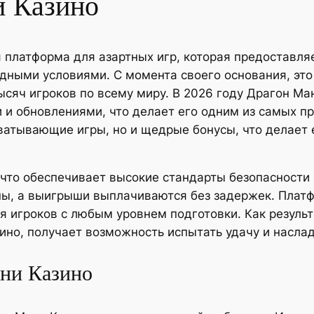
и Казино
я платформа для азартных игр, которая предоставл
дными условиями. С момента своего основания, это
сяч игроков по всему миру. В 2026 году Драгон Ма
и обновлениями, что делает его одним из самых п
ватывающие игры, но и щедрые бонусы, что делает
 что обеспечивает высокие стандарты безопасности 
ны, а выигрыши выплачиваются без задержек. Плат
ля игроков с любым уровнем подготовки. Как результ
ино, получает возможность испытать удачу и наслад
ни Казино