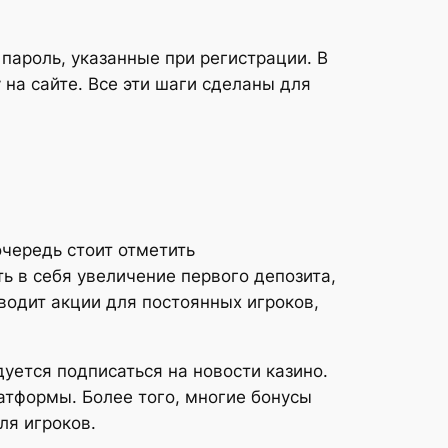
пароль, указанные при регистрации. В
на сайте. Все эти шаги сделаны для
очередь стоит отметить
ь в себя увеличение первого депозита,
водит акции для постоянных игроков,
уется подписаться на новости казино.
атформы. Более того, многие бонусы
ля игроков.