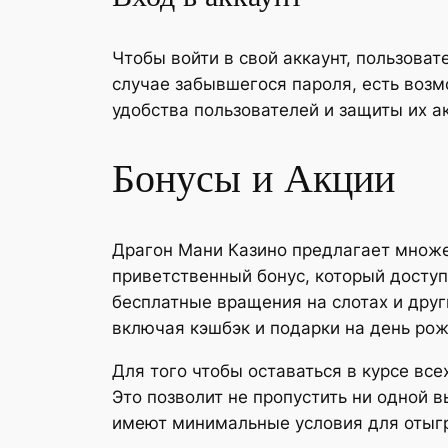
Чтобы войти в свой аккаунт, пользова
случае забывшегося пароля, есть возм
удобства пользователей и защиты их а
Бонусы и Акции
Драгон Мани Казино предлагает множес
приветственный бонус, который доступ
бесплатные вращения на слотах и друг
включая кэшбэк и подарки на день ро
Для того чтобы оставаться в курсе вс
Это позволит не пропустить ни одной 
имеют минимальные условия для отыгр